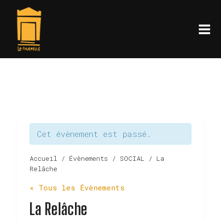
Aller
au
contenu
Cet évènement est passé.
Accueil
/
Évènements
/
SOCIAL
/
La
Relâche
« Tous les Évènements
La Relâche