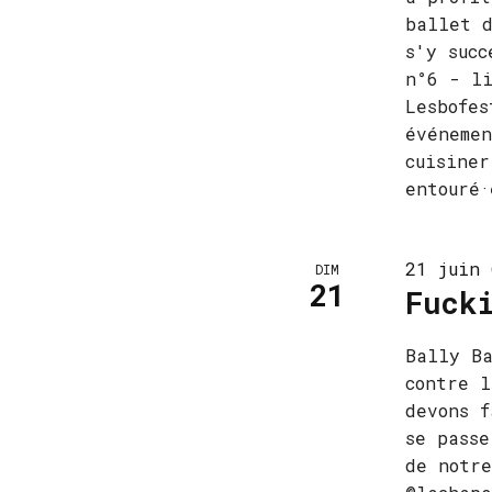
ballet d
s'y succ
n°6 - li
Lesbofes
événemen
cuisiner
entouré·
21 juin 
DIM
21
Fuck
Bally Ba
contre l
devons f
se passe
de notre