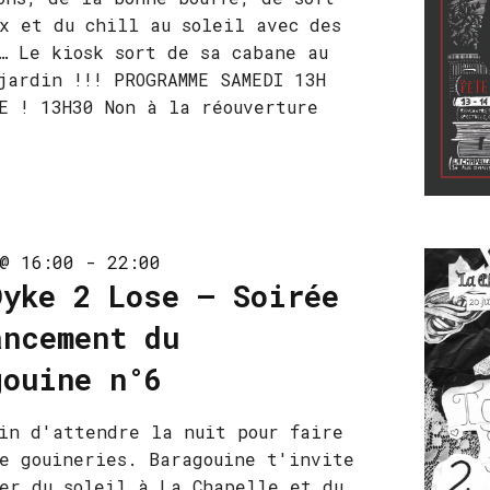
x et du chill au soleil avec des
… Le kiosk sort de sa cabane au
jardin !!! PROGRAMME SAMEDI 13H
E ! 13H30 Non à la réouverture
@ 16:00
-
22:00
Dyke 2 Lose – Soirée
ancement du
gouine n°6
in d'attendre la nuit pour faire
e gouineries. Baragouine t'invite
er du soleil à La Chapelle et du