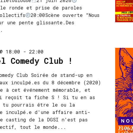
lletoulouse
21 juin 2026
le ronde et prise de paroles
ollectifs
20:00Scène ouverte "Nous
ur une pente glissante.Des
.
@ 18:00
-
22:00
el Comedy Club !
omedy Club Soirée de stand-up en
aux inculpé.es du 8 décembre (2020)
e à cet événement mémorable, et
i reçoit ta fiche S ! Si tu en as
 tu pourrais être le ou la
e inculpé.e d'une affaire anti-
e casting de la DGSI n'est pas
ectif, tout le monde...