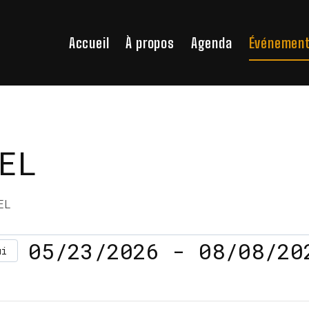
Accueil
À propos
Agenda
Événemen
EL
EL
05/23/2026
 - 
08/08/20
ui
Sélectionnez
une
date.