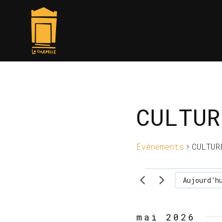
Aller
au
contenu
CULTUR
Évènements
CULTUR
Évènements
Aujourd’h
mai 2026