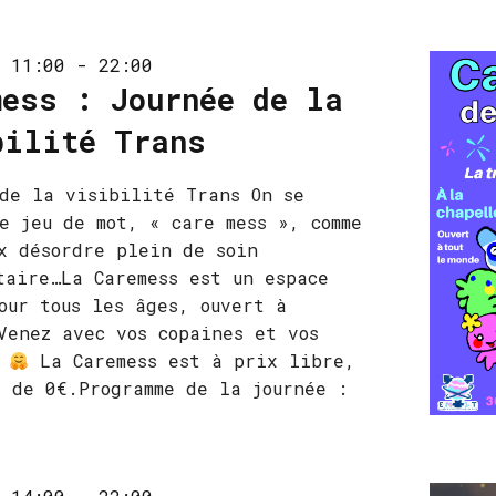
 11:00
-
22:00
mess : Journée de la
bilité Trans
de la visibilité Trans On se
e jeu de mot, « care mess », comme
x désordre plein de soin
taire…La Caremess est un espace
our tous les âges, ouvert à
Venez avec vos copaines et vos
s
La Caremess est à prix libre,
 de 0€.Programme de la journée :