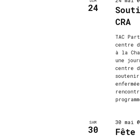
24 mai @
DIM
24
Sout
CRA
TAC Part
centre d
à la Cha
une jour
centre d
soutenir
enfermée
rencontr
programm
30 mai @
SAM
30
Fête