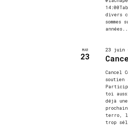
@lachape
14:00Tab
divers c
sommes s
années..
23 juin 
MAR
23
Canc
Cancel C
soutien 
Particip
toi auss
déjà une
prochain
terro, l
trop sél