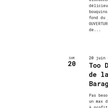
délicieu
bouquins
fond du 
OUVERTUR
de...
20 juin 
SAM
20
Too 
de l
Bara
Pas beso
un max d
à profit