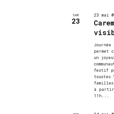
23 mai @
SAM
23
Care
visi
Journée 
permet c
un joyeu
communau
festif p
toustes.
famille
à partir
11h...